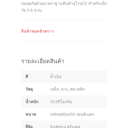
ปลอดภัยด้วยมาตราฐานสินค้ายุโรปCE สำหรับเด็ก
วัย 3-6 ขวบ
สินค้าหมดชั่วคราว
รายละเอียดสินค้า
สี
น้ำเงิน
วัสดุ
เหล็ก, ยาง, พลาสติก
น้ำหนัก
10.5กิโลกรัม
ขนาด
ก40xย80xส50 เซนติเมตร
ยี่ห้อ
Baghera ฝรั่งเศส