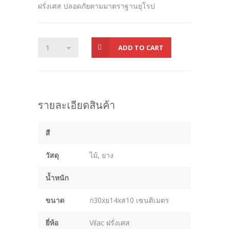
ฝรั่งเศส ปลอดภัยตามมาตราฐานยุโรป
ADD TO CART
รายละเอียดสินค้า
สี
วัสดุ
ไม้, ยาง
น้ำหนัก
ขนาด
ก30xย14xส10 เซนติเมตร
ยี่ห้อ
Vilac ฝรั่งเศส