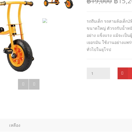
฿19,000
฿15,2
รถถีบเด็ก รถสามล้อเด็ก2ที
ขนาดใหญ่ ตัวรถรับน้ำหนัก
อย่าง แข็งแรง แม้จะเป็น
เยอรมัน ใช้งานอย่างแพร
ทั่วไปในยุโรป
เหลือง