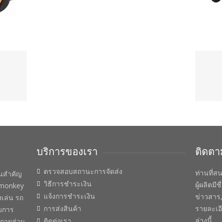
บริการของเรา
ติดตา
ตรวจสอบสถานะการจัดส่ง
ท่านที่ส
่วนสำคัญ
วิธีการชำระเงิน
ผู้ผลิตมี
zmonkey
แจ้งการชำระเงิน
ข่าวสาร,
งเล่น รถ
การส่งสินค้า
รายละเอี
ิมการ
ล่างนี้
ติดต่อเรา
งกายส่วน