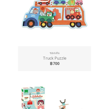
ของเล่น
Truck Puzzle
฿700