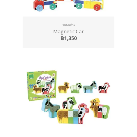
ของเล่น
Magnetic Car
฿1,350