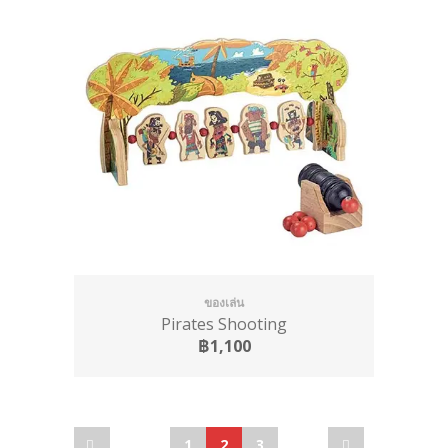
ของเล่น
Pirates Shooting
฿1,100
1
2
3